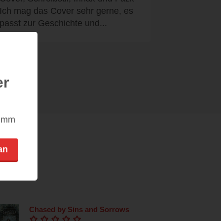
Ich mag das Cover sehr gerne, es
passt zur Geschichte und...
er
nimm
an
Chased by Sins and Sorrows