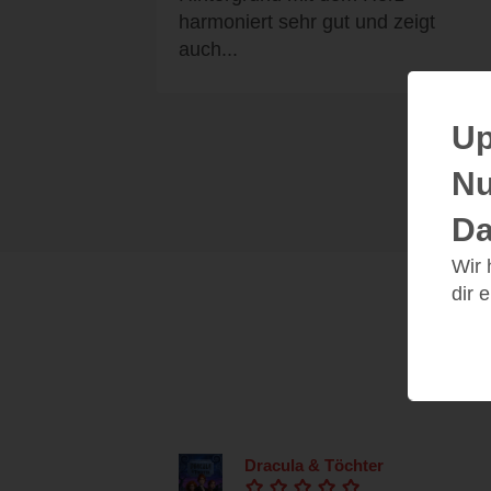
harmoniert sehr gut und zeigt
auch...
Up
Nu
Da
Wir
dir 
Dracula & Töchter