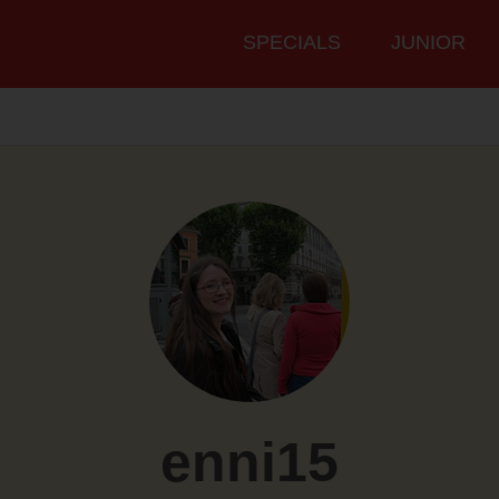
Hauptmenü
SPECIALS
JUNIOR
enni15