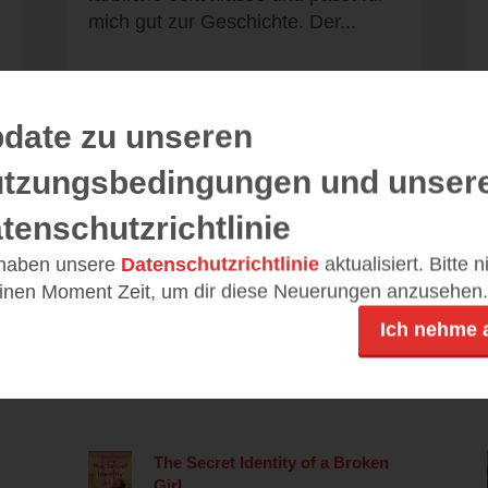
mich gut zur Geschichte. Der...
date zu unseren
Alle 422 Rezensionen anzeigen
tzungsbedingungen und unser
tenschutzrichtlinie
 haben unsere
Datenschutzrichtlinie
aktualisiert. Bitte 
einen Moment Zeit, um dir diese Neuerungen anzusehen.
Leseeindrücke
Ich nehme 
The Secret Identity of a Broken
Girl