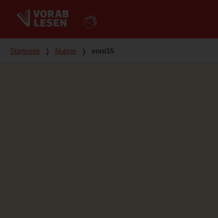
Du bist hier
Startseite
❭
Nutzer
❭
enni15