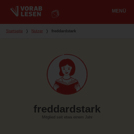
MENÜ
Hauptmenü
Du bist hier
Startseite
❭
Nutzer
❭
freddardstark
freddardstark
Mitglied seit etwa einem Jahr