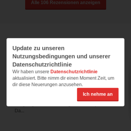
Alle 106 Rezensionen anzeigen
Leseeindrücke
Update zu unseren
Nutzungsbedingungen und unserer
Datenschutzrichtlinie
Eine Reise durch Deutschland in 100
ungewöhnlichen Bildern und Geschichten
Wir haben unsere
Datenschutzrichtlinie
aktualisiert. Bitte nimm dir einen Moment Zeit, um
17.06.2020 – 18:22
dir diese Neuerungen anzusehen.
Erste Klasse
Ich nehme an
Dieser tolle Meran Bildband verspricht schon
neugieriges Urlaubsfeeling in der Leseprobe.
Da...