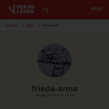
MENÜ
Hauptmenü
Du bist hier
Startseite
❭
Nutzer
❭
frieda-anna
frieda-anna
Mitglied seit fast 16 Jahren