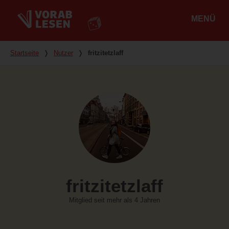
MENÜ
Hauptmenü
Du bist hier
Startseite
❭
Nutzer
❭
fritzitetzlaff
fritzitetzlaff
Mitglied seit mehr als 4 Jahren