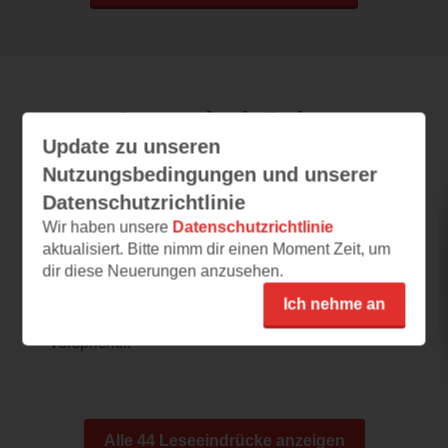
Leseeindrücke
Update zu unseren
Nutzungsbedingungen und unserer
Datenschutzrichtlinie
Die zweitgrößte Liebe
Wir haben unsere
Datenschutzrichtlinie
08.07.2026 – 20:57
aktualisiert. Bitte nimm dir einen Moment Zeit, um
dir diese Neuerungen anzusehen.
Ich will mehr
Dieser Start ist wirklich super! Sprachlich
Ich nehme an
gefällt mir die Probe sehr gut und es
verspricht...
Alle 44 Leseeindrücke anzeigen