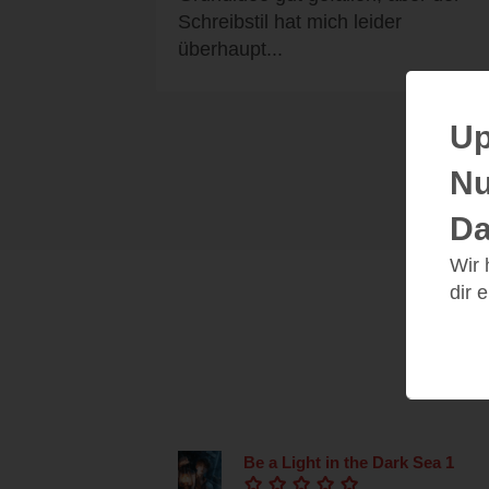
Schreibstil hat mich leider
überhaupt...
Up
Nu
Da
Wir
dir 
Be a Light in the Dark Sea 1