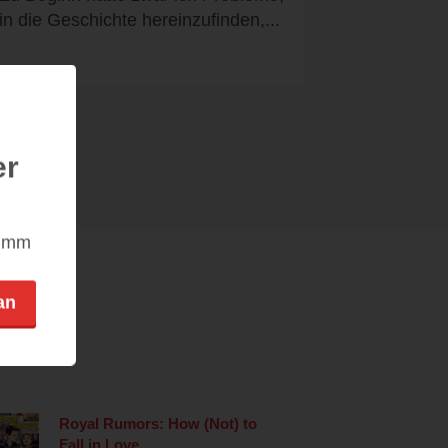
in die Geschichte hereinzufinden,...
er
nimm
an
Royal Rumors: How (Not) to
Fall in Love