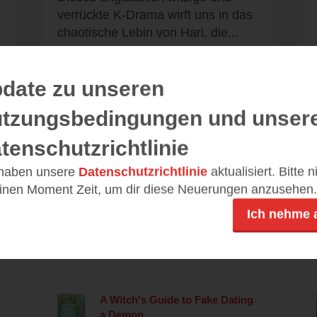
verrückte K-Drama wirft uns in das
chaotische Lebin von Hari, die...
date zu unseren
Alle 18 Rezensionen anzeigen
tzungsbedingungen und unser
tenschutzrichtlinie
 haben unsere
Datenschutzrichtlinie
aktualisiert. Bitte 
einen Moment Zeit, um dir diese Neuerungen anzusehen.
Leseeindrücke
Ich nehme 
A Witch's Guide to Fake Dating
a Demon