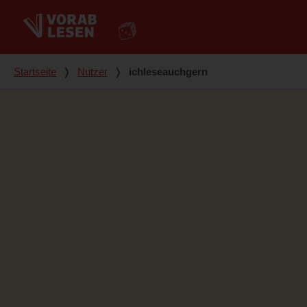
Du bist hier
Startseite
❭
Nutzer
❭
ichleseauchgern