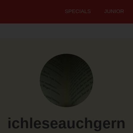
Hauptmenü
SPECIALS
JUNIOR
ichleseauchgern