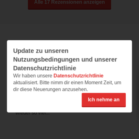
Alle 17 Rezensionen anzeigen
Leseeindrücke
Update zu unseren
Nutzungsbedingungen und unserer
Datenschutzrichtlinie
Freunde fürs Leben
Wir haben unsere
Datenschutzrichtlinie
19.05.2026 – 07:20
aktualisiert. Bitte nimm dir einen Moment Zeit, um
dir diese Neuerungen anzusehen.
Wunderbar
Ich habe schon lange vor, ein Buch von
Ich nehme an
Fredrik Backman zu lesen, weil ich immer
wieder so viel...