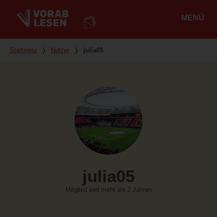
MENÜ
Hauptmenü
Du bist hier
Startseite
❭
Nutzer
❭
julia05
julia05
Mitglied seit mehr als 2 Jahren