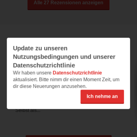
Alle 27 Rezensionen anzeigen
Leseeindrücke
Update zu unseren
Nutzungsbedingungen und unserer
Datenschutzrichtlinie
Supermond und Kugelblitz
Wir haben unsere
Datenschutzrichtlinie
aktualisiert. Bitte nimm dir einen Moment Zeit, um
25.05.2026 – 23:44
dir diese Neuerungen anzusehen.
Toll illustriert!
Ich nehme an
Ein wunderschön illustriertes Kinderbuch
rund um ungewöhnliche Naturphänomene.
Selbst als...