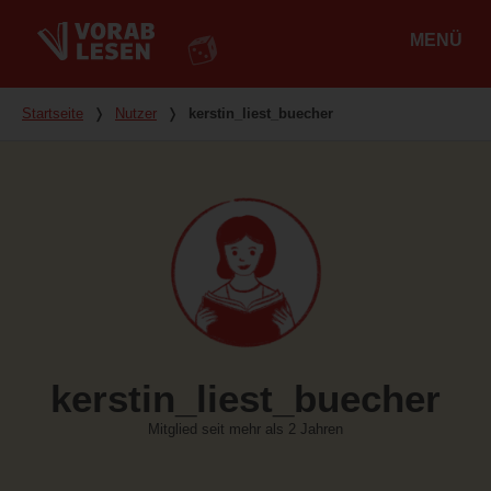
MENÜ
Hauptmenü
Du bist hier
Startseite
❭
Nutzer
❭
kerstin_liest_buecher
kerstin_liest_buecher
Mitglied seit mehr als 2 Jahren