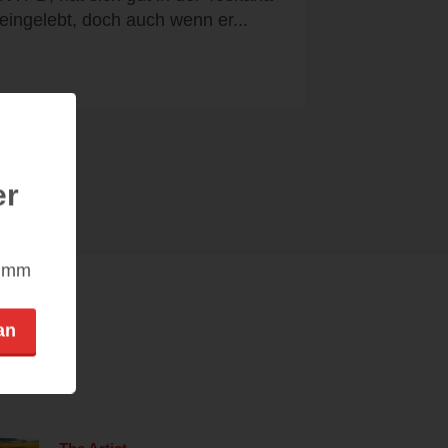
eingelebt, doch auch wenn er...
er
nimm
an