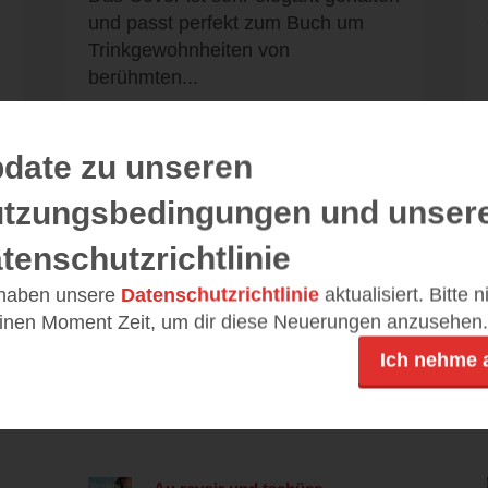
und passt perfekt zum Buch um
Trinkgewohnheiten von
berühmten...
date zu unseren
Alle 49 Rezensionen anzeigen
tzungsbedingungen und unser
tenschutzrichtlinie
 haben unsere
Datenschutzrichtlinie
aktualisiert. Bitte 
einen Moment Zeit, um dir diese Neuerungen anzusehen.
Leseeindrücke
Ich nehme 