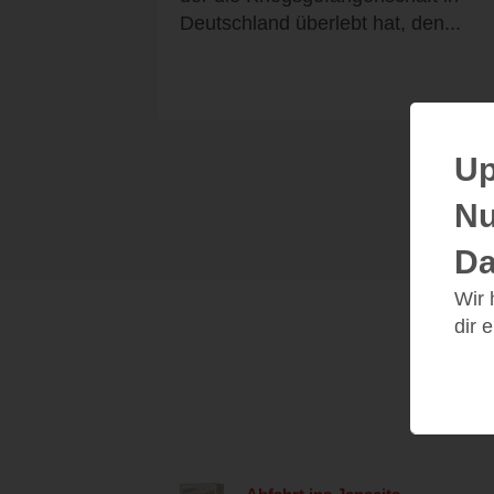
Deutschland überlebt hat, den...
Up
Nu
Da
Wir
dir 