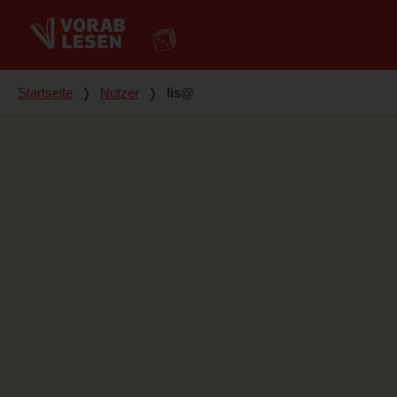
Du bist hier
Startseite
❭
Nutzer
❭
lis@