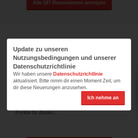
Alle 187 Rezensionen anzeigen
Leseeindrücke
Update zu unseren
Nutzungsbedingungen und unserer
Datenschutzrichtlinie
Das Buch der gefallenen Blätter
Wir haben unsere
Datenschutzrichtlinie
aktualisiert. Bitte nimm dir einen Moment Zeit, um
03.08.2026 – 08:55
dir diese Neuerungen anzusehen.
sehr verlockend ♥
Ich nehme an
Schon vom Cover war ich hin und weg und
nach der Leseprobe hab ich direkt meine
Punkte für dieses...