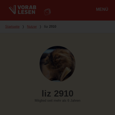
MENÜ
Hauptmenü
Du bist hier
Startseite
❭
Nutzer
❭
liz 2910
liz 2910
Mitglied seit mehr als 6 Jahren