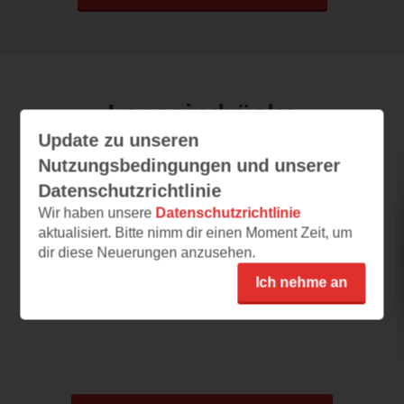
Leseeindrücke
Update zu unseren
Nutzungsbedingungen und unserer
Curseborn
Datenschutzrichtlinie
Wir haben unsere
Datenschutzrichtlinie
29.06.2026 – 20:31
aktualisiert. Bitte nimm dir einen Moment Zeit, um
Fortsetzung
dir diese Neuerungen anzusehen.
Ich kenne die Autorin auch von anderen
Ich nehme an
Büchern und mag ihr Schreibstil. Ich kenne
auch den ersten...