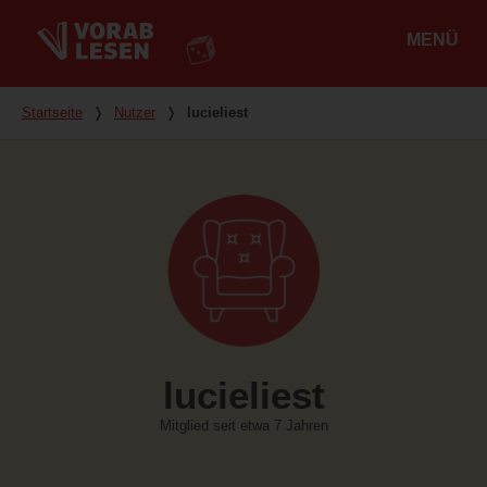
MENÜ
Hauptmenü
Du bist hier
Startseite
❭
Nutzer
❭
lucieliest
lucieliest
Mitglied seit etwa 7 Jahren