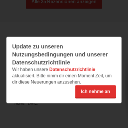
Alle 25 Rezensionen anzeigen
Leseeindrücke
Update zu unseren
Nutzungsbedingungen und unserer
Datenschutzrichtlinie
Düster
Wir haben unsere
Datenschutzrichtlinie
06.07.2026 – 15:46
aktualisiert. Bitte nimm dir einen Moment Zeit, um
dir diese Neuerungen anzusehen.
Düster
Nachdem ich FINSTER verschlungen habe,
Ich nehme an
möchte ich natürlich auch sehr gerne Düster
lesen. Der...