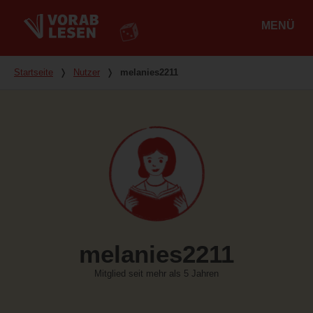
MENÜ
Hauptmenü
Du bist hier
Startseite
❭
Nutzer
❭
melanies2211
melanies2211
Mitglied seit mehr als 5 Jahren