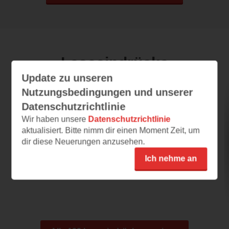
Leseeindrücke
Update zu unseren
Nutzungsbedingungen und unserer
PS: Du bist ein Schatz!
Datenschutzrichtlinie
Wir haben unsere
Datenschutzrichtlinie
29.07.2026 – 12:59
aktualisiert. Bitte nimm dir einen Moment Zeit, um
Süßes Buch
dir diese Neuerungen anzusehen.
Sehr süßes Buch für Mädchen ab 11 Jahren.
Ich nehme an
Der Schreibstile im Briefe Design gefällt mir
sehr gut...