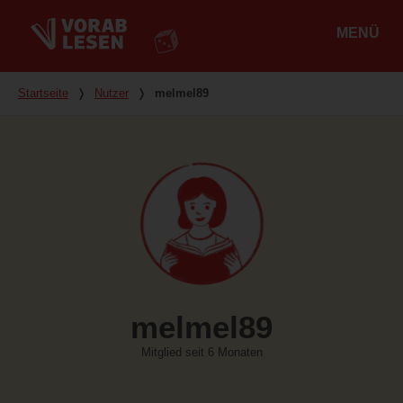
MENÜ
Hauptmenü
Du bist hier
Startseite
❭
Nutzer
❭
melmel89
melmel89
Mitglied seit 6 Monaten