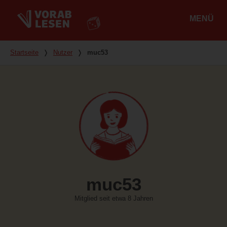
MENÜ
Hauptmenü
Du bist hier
Startseite
❭
Nutzer
❭
muc53
muc53
Mitglied seit etwa 8 Jahren