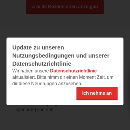
Alle 94 Rezensionen anzeigen
Leseeindrücke
Update zu unseren
Nutzungsbedingungen und unserer
Datenschutzrichtlinie
Verlorenes Herz
Wir haben unsere
Datenschutzrichtlinie
aktualisiert. Bitte nimm dir einen Moment Zeit, um
30.11.2025 – 18:13
dir diese Neuerungen anzusehen.
Eyecatcher mit Inhalt
Ich nehme an
Das Cover zieht alle Aufmerksamkeit auf sich
und macht Neugierig auf den Inhalt.
Spannung von der...