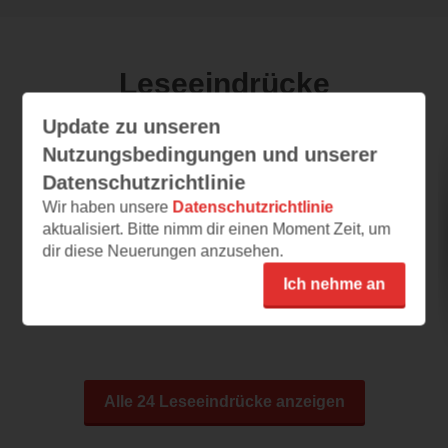
Leseeindrücke
Update zu unseren
Nutzungsbedingungen und unserer
Das Buch der gestohlenen Träume
Datenschutzrichtlinie
28.07.2023 – 09:35
Wir haben unsere
Datenschutzrichtlinie
aktualisiert. Bitte nimm dir einen Moment Zeit, um
Rettung der gestohlenen Träume
dir diese Neuerungen anzusehen.
Der Autor dieses Buches sagt mir bislang
leider noch nichts, aber das Buch hat mich
Ich nehme an
sofort...
Alle 24 Leseeindrücke anzeigen