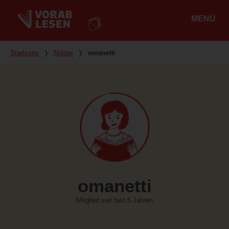
MENÜ
Hauptmenü
Du bist hier
Startseite
❭
Nutzer
❭
omanetti
omanetti
Mitglied seit fast 5 Jahren