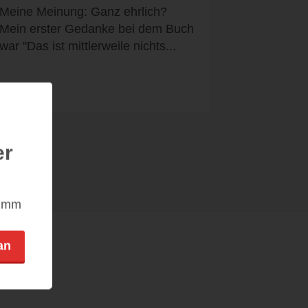
Meine Meinung: Ganz ehrlich?
Mein erster Gedanke bei dem Buch
war "Das ist mittlerweile nichts...
er
nimm
an