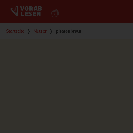
Du bist hier
Startseite
❭
Nutzer
❭
piratenbraut