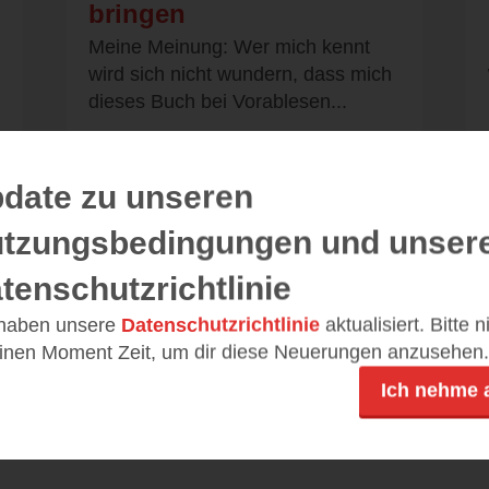
bringen
Meine Meinung: Wer mich kennt
wird sich nicht wundern, dass mich
dieses Buch bei Vorablesen...
date zu unseren
tzungsbedingungen und unser
Alle 145 Rezensionen anzeigen
tenschutzrichtlinie
 haben unsere
Datenschutzrichtlinie
aktualisiert. Bitte 
einen Moment Zeit, um dir diese Neuerungen anzusehen.
Ich nehme 
Leseeindrücke