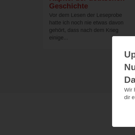
Geschichte
Vor dem Lesen der Leseprobe
hatte ich noch nie etwas davon
gehört, dass nach dem Krieg
einige...
Up
Nu
Da
Wir
dir 