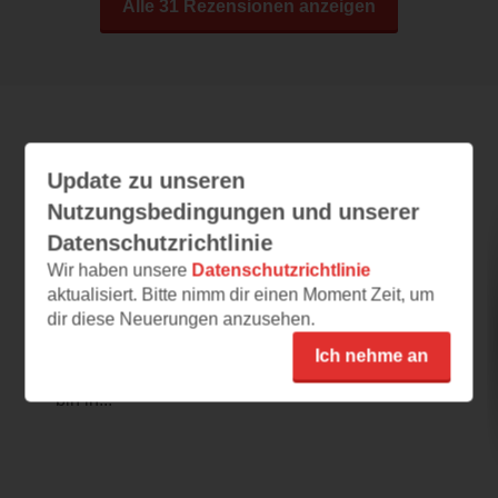
Alle 31 Rezensionen anzeigen
Leseeindrücke
Update zu unseren
Nutzungsbedingungen und unserer
Datenschutzrichtlinie
Lost Girls
Wir haben unsere
Datenschutzrichtlinie
27.08.2025 – 09:05
aktualisiert. Bitte nimm dir einen Moment Zeit, um
dir diese Neuerungen anzusehen.
Spannend!
Das Buch klingt extrem spannend! Ich selbst
Ich nehme an
habe nie eine toxische Beziehung erlebt aber
bin in...