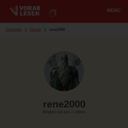
MENÜ
Hauptmenü
Du bist hier
Startseite
❭
Nutzer
❭
rene2000
rene2000
Mitglied seit fast 2 Jahren