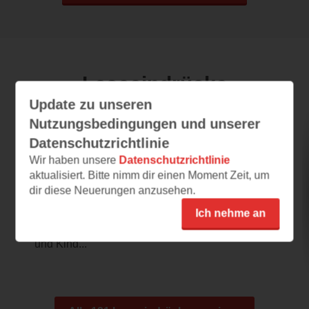
Leseeindrücke
Update zu unseren
Nutzungsbedingungen und unserer
Die fabelhafte Geschichte von Herrn
Datenschutzrichtlinie
Leopold, der schweben konnte
Wir haben unsere
Datenschutzrichtlinie
aktualisiert. Bitte nimm dir einen Moment Zeit, um
24.07.2026 – 21:56
dir diese Neuerungen anzusehen.
So süß <3
Ich nehme an
So ein süßes Bilderbuch! Wir lernen Herrn
Leopold in der Leseprobe nur kurz als Baby
und Kind...