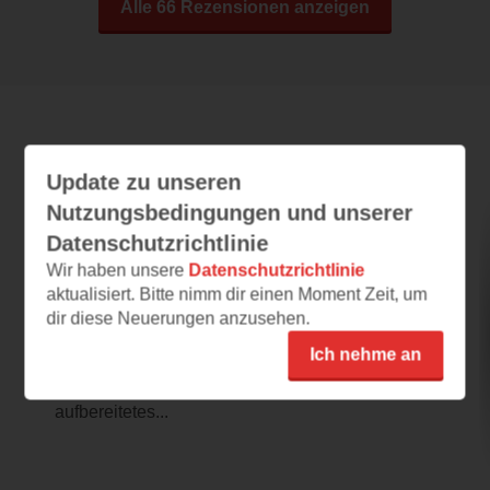
Alle 66 Rezensionen anzeigen
Leseeindrücke
Update zu unseren
Nutzungsbedingungen und unserer
Datenschutzrichtlinie
15 Entscheidungen, die dein Leben
verlängern
Wir haben unsere
Datenschutzrichtlinie
aktualisiert. Bitte nimm dir einen Moment Zeit, um
29.07.2026 – 18:27
dir diese Neuerungen anzusehen.
Sehr inspirierend
Ich nehme an
Die Leseprobe zu "15 Entscheidungen, die
dein Leben verlängern" ist ein sehr gut
aufbereitetes...