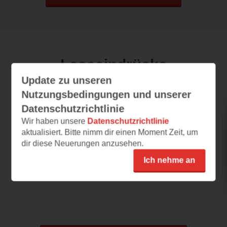
Leseeindrücke
Update zu unseren
Nutzungsbedingungen und unserer
Statt aus dem Fenster zu schauen
Datenschutzrichtlinie
Wir haben unsere
Datenschutzrichtlinie
28.02.2026 – 16:10
aktualisiert. Bitte nimm dir einen Moment Zeit, um
unvollendet
dir diese Neuerungen anzusehen.
Es ist mir leider nicht möglich, einen
Ich nehme an
Leseeindruck zu verfassen, da ich die
Leseprobe auf Seite...