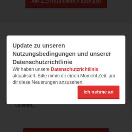
Alle 215 Rezensionen anzeigen
Leseeindrücke
Update zu unseren
Nutzungsbedingungen und unserer
Datenschutzrichtlinie
Chased by Sins and Sorrows
Wir haben unsere
Datenschutzrichtlinie
aktualisiert. Bitte nimm dir einen Moment Zeit, um
28.07.2026 – 10:24
dir diese Neuerungen anzusehen.
Spannende Leseprobe
Ich nehme an
Cover und Klappentext machen neugierig
und ich war schnell in dieser Welt, in der zwar
Vampire...