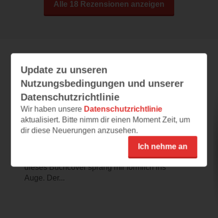
Alle 18 Rezensionen anzeigen
Leseeindrücke
Update zu unseren
Nutzungsbedingungen und unserer
Datenschutzrichtlinie
Wir haben unsere
Datenschutzrichtlinie
Das Haus an der Herengracht
aktualisiert. Bitte nimm dir einen Moment Zeit, um
30.01.2023 – 12:11
dir diese Neuerungen anzusehen.
Vielversprechend und großartig
Ich nehme an
Ich liebe schöne und besondere Cover und
dieses Buchcover sprang mir förmlich ins
Auge. Der...