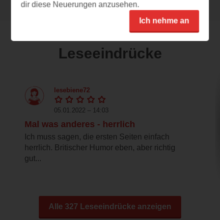
dir diese Neuerungen anzusehen.
Ich nehme an
Leseeindrücke
lesebiene72
05.01.2022 – 14:03
Mal was anderes - herrlich
Ich muss sagen, die ersten Seiten einfach
herrlich. Britischer Humor eben, aber richtig
gut...
Alle 327 Leseeindrücke anzeigen