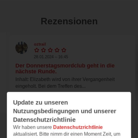
Rezensionen
oztrail
28.01.2024 – 16:45
Der Donnerstagsmordclub geht in die
nächste Runde.
Inhalt: Elizabeth wird von ihrer Vergangenheit
eingeholt. Bei dem Treffen des...
Update zu unseren
Nutzungsbedingungen und unserer
Datenschutzrichtlinie
Wir haben unsere
Datenschutzrichtlinie
Alle 160 Rezensionen anzeigen
aktualisiert. Bitte nimm dir einen Moment Zeit, um