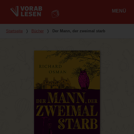
MENÜ
Hauptmenü
Du bist hier
Startseite
❭
Bücher
❭
Der Mann, der zweimal starb