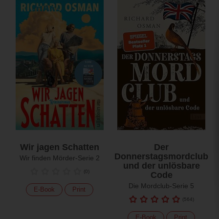
Wir jagen Schatten
Der
Donnerstagsmordclub
Wir finden Mörder-Serie 2
und der unlösbare
(
0
)
Code
Die Mordclub-Serie 5
E-Book
Print
(
564
)
E-Book
Print