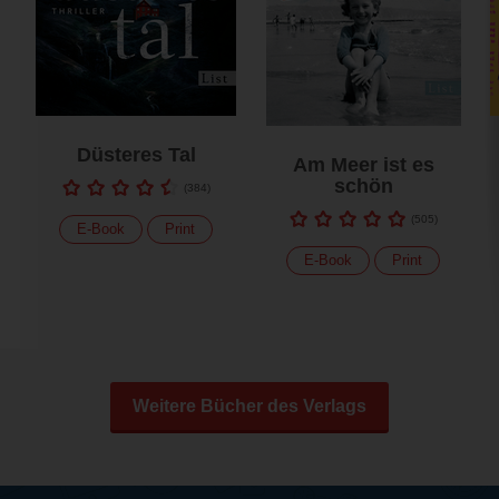
Düsteres Tal
Am Meer ist es
schön
(
384
)
(
505
)
E-Book
Print
E-Book
Print
Weitere Bücher des Verlags