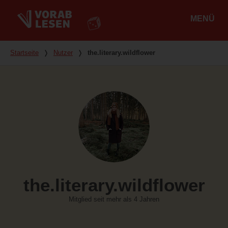
MENÜ
Hauptmenü
Du bist hier
Startseite
❭
Nutzer
❭
the.literary.wildflower
the.literary.wildflower
Mitglied seit mehr als 4 Jahren