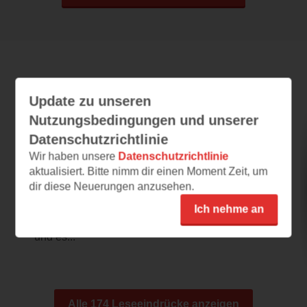
Leseeindrücke
Update zu unseren
Nutzungsbedingungen und unserer
Datenschutzrichtlinie
Most Hated Girl
Wir haben unsere
Datenschutzrichtlinie
02.08.2026 – 09:46
aktualisiert. Bitte nimm dir einen Moment Zeit, um
dir diese Neuerungen anzusehen.
Hat Potential
Mir hat die Leseprobe sehr gut gefallen. Das
Ich nehme an
Cover finde ich recht ansprechend gestaltet
und es...
Alle 174 Leseeindrücke anzeigen