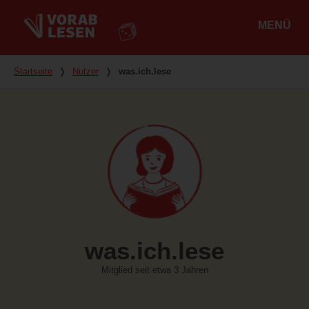
MENÜ
Hauptmenü
Du bist hier
Startseite
❭
Nutzer
❭
was.ich.lese
was.ich.lese
Mitglied seit etwa 3 Jahren