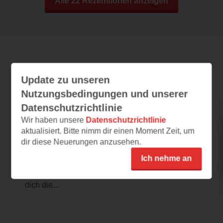
Alle 22 Rezensionen anzeigen
Leseeindrücke
Update zu unseren
Nutzungsbedingungen und unserer
Datenschutzrichtlinie
Wieso? Weshalb? Warum? Alles über
Wasser
Wir haben unsere
Datenschutzrichtlinie
aktualisiert. Bitte nimm dir einen Moment Zeit, um
10.12.2025 – 08:40
dir diese Neuerungen anzusehen.
Interessant
Ich nehme an
Die Leseprobe zeigt einen kleinen Einblick in
dieses kindgerechte Sachbuch und macht
dich die...