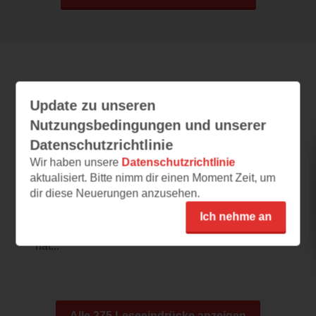
Leseeindrücke
Update zu unseren
Nutzungsbedingungen und unserer
Datenschutzrichtlinie
Weiterleben
Wir haben unsere
Datenschutzrichtlinie
03.08.2026 – 20:05
aktualisiert. Bitte nimm dir einen Moment Zeit, um
dir diese Neuerungen anzusehen.
tolle Sprache
Weiterleben darf Jago, nachdem er im Koma
Ich nehme an
lag. Weiterleben aber anders als vorher. Er
hat...
Alle 275 Leseeindrücke anzeigen