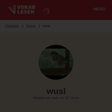
MENÜ
Hauptmenü
Du bist hier
Startseite
❭
Nutzer
❭
wusl
wusl
Mitglied seit mehr als 16 Jahren