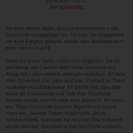
24.04.2025 – 12:52
Von
wasserratte
Ich muss ehrlich sagen, dass ich komplett blind in die
Geschichte reingegangen bin. Ich habe den Klappentext
vor einer Ewigkeit gelesen, wusste aber überhaupt nicht
mehr, worum es geht.
Direkt die ersten Seiten haben mich begeistert. Die Art
und Weise, wie Caroline Wahl Tildas Gedanken und
Alltag zum Leben erweckt, wirkt sehr realistisch. Ich liebe
ihren Schreibstil. Die Sätze sind kurz. Passend zu Tildas
wortkargen Ausdrucksweise. Ich dachte erst, dass dies
etwas die Emotionalität und Tiefe ihrer Geschichte
nehmen würde, aber ich habe mich getäuscht. Ich wurde
von Tildas Geschichte komplett abgeholt und musste
sogar ein-, zweimal Tränen wegblinzeln. Sie ist
herzzerreißend, spannend, hat mich mit Tilda mitfiebern
lassen und real. Irgendwie ist ihre Geschichte zugleich
nah an einem dran und doch fern, da ich selber nie diese