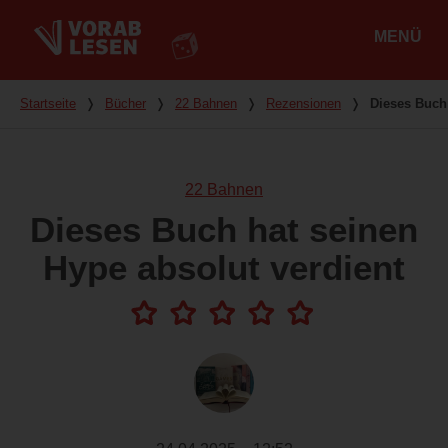
MENÜ
Hauptmenü
Du bist hier
Startseite
❭
Bücher
❭
22 Bahnen
❭
Rezensionen
❭
Dieses Buch 
22 Bahnen
Dieses Buch hat seinen
Hype absolut verdient