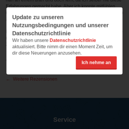
Erfahrungen gemacht habe. Aber ich konnte mitfühlen
und sie verstehen. Das habe ich geliebt und hat das Buch
Update zu unseren
zu etwas einzigartigen werden lassen.
Nutzungsbedingungen und unserer
Ich freue mich schon auf Windstärke 17, denn das musste
Datenschutzrichtlinie
natürlich direkt einziehen.
Wir haben unsere
Datenschutzrichtlinie
22 Bahnen ist eine Herzensempfehlung ❤️
aktualisiert. Bitte nimm dir einen Moment Zeit, um
dir diese Neuerungen anzusehen.
TEILEN
Ich nehme an
Weitere Rezensionen
Service