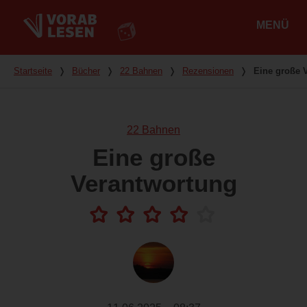
MENÜ
Hauptmenü
Du bist hier
Startseite
❭
Bücher
❭
22 Bahnen
❭
Rezensionen
❭
Eine große 
22 Bahnen
Eine große
Verantwortung