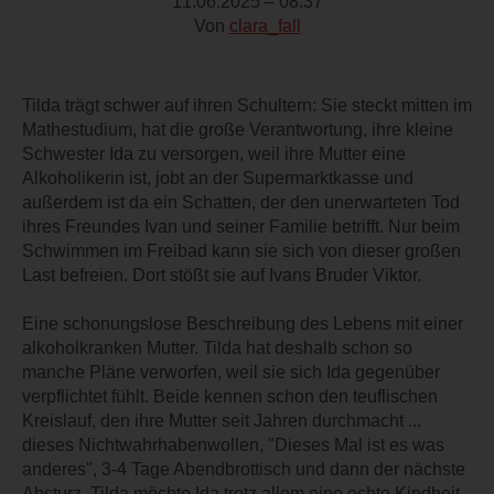
11.06.2025 – 08:37
Von
clara_fall
Tilda trägt schwer auf ihren Schultern: Sie steckt mitten im
Mathestudium, hat die große Verantwortung, ihre kleine
Schwester Ida zu versorgen, weil ihre Mutter eine
Alkoholikerin ist, jobt an der Supermarktkasse und
außerdem ist da ein Schatten, der den unerwarteten Tod
ihres Freundes Ivan und seiner Familie betrifft. Nur beim
Schwimmen im Freibad kann sie sich von dieser großen
Last befreien. Dort stößt sie auf Ivans Bruder Viktor.
Eine schonungslose Beschreibung des Lebens mit einer
alkoholkranken Mutter. Tilda hat deshalb schon so
manche Pläne verworfen, weil sie sich Ida gegenüber
verpflichtet fühlt. Beide kennen schon den teuflischen
Kreislauf, den ihre Mutter seit Jahren durchmacht ...
dieses Nichtwahrhabenwollen, "Dieses Mal ist es was
anderes", 3-4 Tage Abendbrottisch und dann der nächste
Absturz. Tilda möchte Ida trotz allem eine echte Kindheit