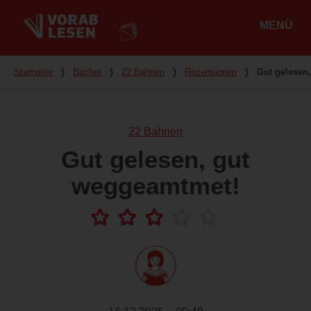
MENÜ
Hauptmenü
Du bist hier
Startseite
❭
Bücher
❭
22 Bahnen
❭
Rezensionen
❭
Gut gelesen
22 Bahnen
Gut gelesen, gut
weggeamtmet!