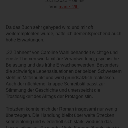
16.12.2025 – 09:49
Von
marie..?th
Da das Buch sehr gehyped wird und mir oft
weiterempfohlen wurde, hatte ich dementsprechend auch
hohe Erwartungen.
„22 Bahnen“ von Caroline Wahl behandelt wichtige und
ernste Themen wie familiäre Verantwortung, psychische
Belastung und das frühe Erwachsenwerden. Besonders
die schwierige Lebenssituationen der beiden Schwestern
steht im Mittelpunkt und wirkt grundsätzlich realistisch.
Auch der nüchterne, knappe Schreibstil passt zur
Stimmung der Geschichte und unterstreicht die
Trostlosigkeit des Alltags der Protagonistin.
Trotzdem konnte mich der Roman insgesamt nur wenig
überzeugen. Die Handlung bleibt über weite Strecken
sehr eintönig und wiederholt sich stark, wodurch das
Lesen teilweise zäh wurde. Viele Szenen ähneln sich in