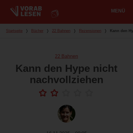
MENÜ
Hauptmenü
Du bist hier
Startseite
❭
Bücher
❭
22 Bahnen
❭
Rezensionen
❭
Kann den Hy
22 Bahnen
Kann den Hype nicht
nachvollziehen