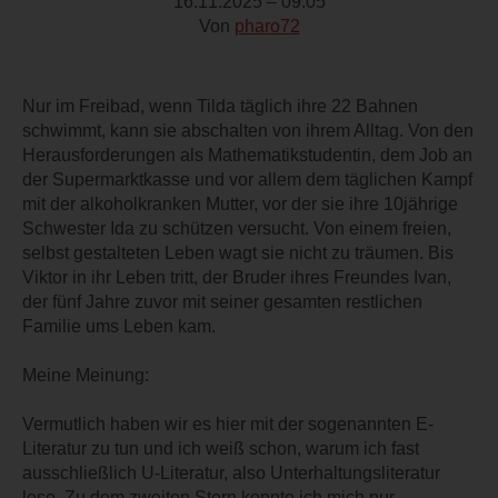
16.11.2025 – 09:05
Von
pharo72
Nur im Freibad, wenn Tilda täglich ihre 22 Bahnen
schwimmt, kann sie abschalten von ihrem Alltag. Von den
Herausforderungen als Mathematikstudentin, dem Job an
der Supermarktkasse und vor allem dem täglichen Kampf
mit der alkoholkranken Mutter, vor der sie ihre 10jährige
Schwester Ida zu schützen versucht. Von einem freien,
selbst gestalteten Leben wagt sie nicht zu träumen. Bis
Viktor in ihr Leben tritt, der Bruder ihres Freundes Ivan,
der fünf Jahre zuvor mit seiner gesamten restlichen
Familie ums Leben kam.
Meine Meinung:
Vermutlich haben wir es hier mit der sogenannten E-
Literatur zu tun und ich weiß schon, warum ich fast
ausschließlich U-Literatur, also Unterhaltungsliteratur
lese. Zu dem zweiten Stern konnte ich mich nur