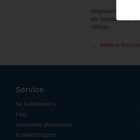
Insgesamt ein leise
ein wunderbarer Ge
Alltags.
Weitere Rezens
Service
So funktioniert‘s
FAQ
Newsletter abonnieren
Kontakt/Support