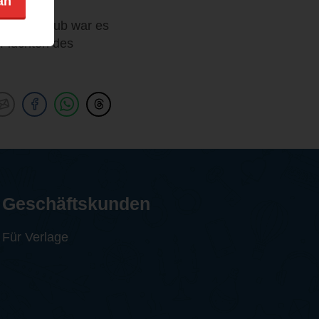
an
ren Buchclub war es
 Fluchten des
Geschäftskunden
Für Verlage