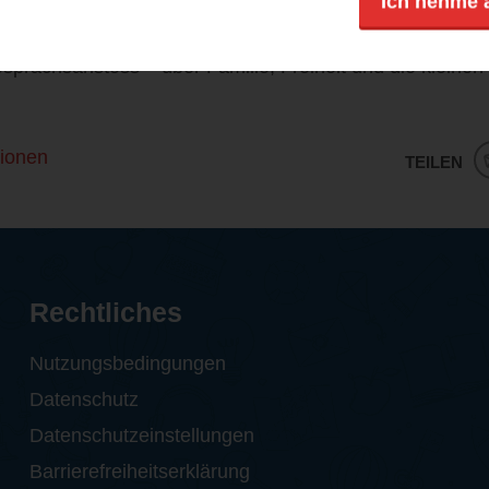
Ich nehme 
s, aber kraftvolles Debüt, das lange nachhallt. Für unse
sprächsanstoss – über Familie, Freiheit und die kleinen
ionen
TEILEN
Rechtliches
Nutzungsbedingungen
Datenschutz
Datenschutzeinstellungen
Barrierefreiheitserklärung