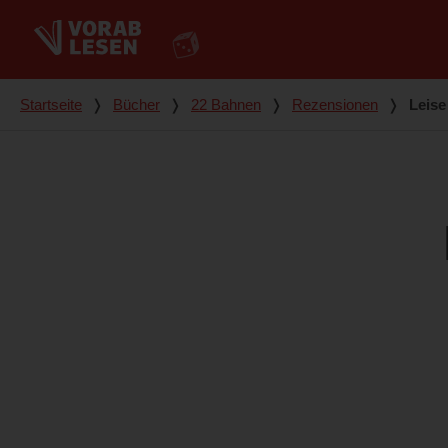
Du bist hier
Startseite
❭
Bücher
❭
22 Bahnen
❭
Rezensionen
❭
Leise