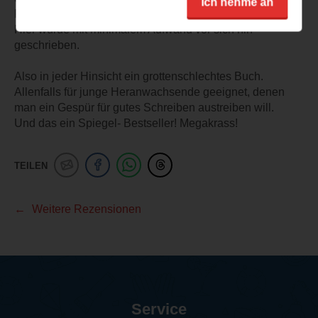
Ich nehme an
Reflexion- das sucht man vergeblich.
Hier wurde mit minimalem Aufwand vor sich hin
geschrieben.
Also in jeder Hinsicht ein grottenschlechtes Buch.
Allenfalls für junge Heranwachsende geeignet, denen
man ein Gespür für gutes Schreiben austreiben will.
Und das ein Spiegel- Bestseller! Megakrass!
TEILEN
Weitere Rezensionen
Service