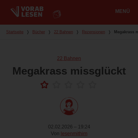
MENÜ
Hauptmenü
Du bist hier
Startseite
❭
Bücher
❭
22 Bahnen
❭
Rezensionen
❭
Megakrass m
22 Bahnen
Megakrass missglückt
02.02.2026 – 19:24
Von
lesenmithirn