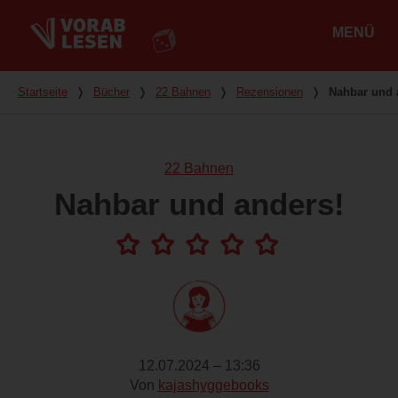
MENÜ
Hauptmenü
Du bist hier
Startseite
❭
Bücher
❭
22 Bahnen
❭
Rezensionen
❭
Nahbar und 
22 Bahnen
Nahbar und anders!
12.07.2024 – 13:36
Von
kajashyggebooks