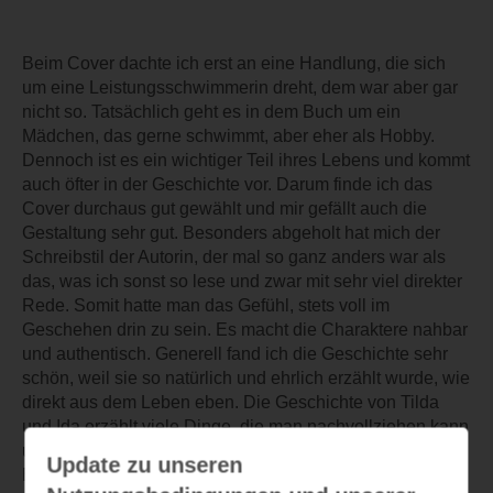
Beim Cover dachte ich erst an eine Handlung, die sich
um eine Leistungsschwimmerin dreht, dem war aber gar
nicht so. Tatsächlich geht es in dem Buch um ein
Mädchen, das gerne schwimmt, aber eher als Hobby.
Dennoch ist es ein wichtiger Teil ihres Lebens und kommt
auch öfter in der Geschichte vor. Darum finde ich das
Cover durchaus gut gewählt und mir gefällt auch die
Gestaltung sehr gut. Besonders abgeholt hat mich der
Schreibstil der Autorin, der mal so ganz anders war als
das, was ich sonst so lese und zwar mit sehr viel direkter
Rede. Somit hatte man das Gefühl, stets voll im
Geschehen drin zu sein. Es macht die Charaktere nahbar
und authentisch. Generell fand ich die Geschichte sehr
schön, weil sie so natürlich und ehrlich erzählt wurde, wie
direkt aus dem Leben eben. Die Geschichte von Tilda
und Ida erzählt viele Dinge, die man nachvollziehen kann
und ist die perfekte Sommerlektüre. Auch der zweite
Update zu unseren
Band der Autorin konnte mich bereits überzeugen!