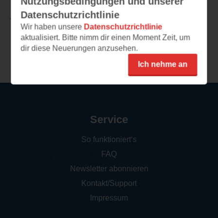
Nutzungsbedingungen und unserer
Datenschutzrichtlinie
TEILEN
Wir haben unsere
Datenschutzrichtlinie
aktualisiert. Bitte nimm dir einen Moment Zeit, um
dir diese Neuerungen anzusehen.
Weitere Rezensionen
Ich nehme an
Service
So funktioniert‘s
FAQ
Newsletter abonnieren
Kontakt/Support
Impressum