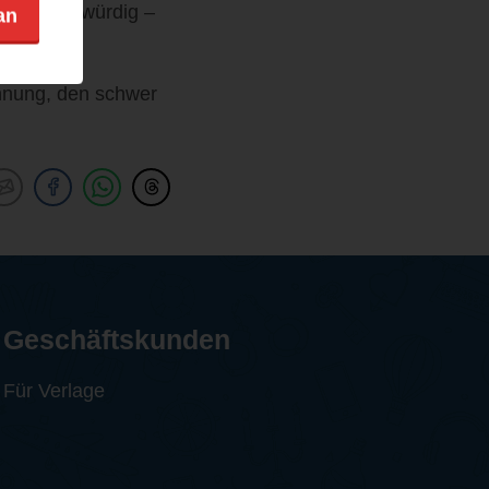
nd unglaubwürdig –
an
chnung, den schwer
Geschäftskunden
Für Verlage