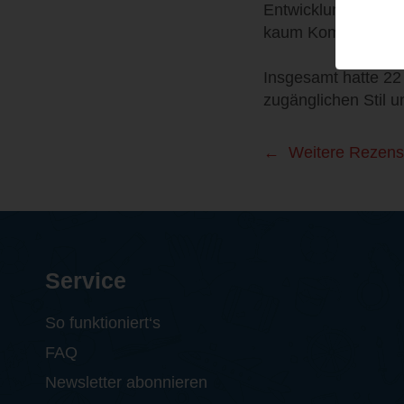
Entwicklung. Die e
kaum Kommunikation
Insgesamt hatte 22
zugänglichen Stil 
Weitere Rezens
Service
So funktioniert‘s
FAQ
Newsletter abonnieren