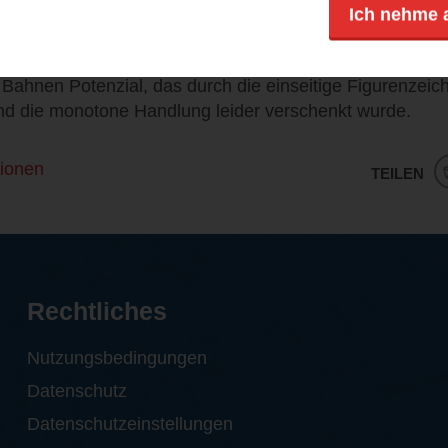
ingefügte Liebesgeschichte am Ende wirkt konstruiert u
Ich nehme 
, viel Schweigen, aber angeblich große Gefühle.
 Bahnen Potenzial, das durch die einseitige Figurenzei
und die monotone Handlung leider verschenkt wurde.
ionen
TEILEN
Rechtliches
Nutzungsbedingungen
Datenschutz
Datenschutzeinstellungen