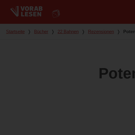
Du bist hier
Startseite
❭
Bücher
❭
22 Bahnen
❭
Rezensionen
❭
Poten
Pote