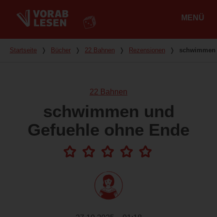
MENÜ
Hauptmenü
Du bist hier
Startseite
❭
Bücher
❭
22 Bahnen
❭
Rezensionen
❭
schwimmen 
22 Bahnen
schwimmen und
Gefuehle ohne Ende