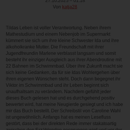
27.10.2025 – 01:18
Von
katja28
Tildas Leben ist voller Verantwortung. Neben ihrem
Mathestudium und einem Nebenjob im Supermarkt
kümmert sie sich um ihre kleine Schwester Ida und ihre
alkoholkranke Mutter. Die Freundschaft mit ihrer
Jugendfreundin Marlene verblasst langsam und somit
besteht ihr einziger Ausgleich aus ihrer Abendroutine mit
22 Bahnen im Schwimmbad. Über ihre Zukunft macht sie
sich keine Gedanken, da für sie Idas Wohlergehen über
ihren eigenen Wünschen steht. Doch dann begegnet ihr
Viktor im Schwimmbad und ihr Leben beginnt sich
unaufhaltsam zu verändern. Nachdem gefühlt jeder
dieses Buch gelesen hat und es durchgehend positiv
bewertet wird, hat meine Neugierde gesiegt und ich habe
mir das Buch bestellt. Der Schreibstil von Caroline Wahl
ist ungewöhnlich. Anfangs hat es meinen Lesefluss
gestört, dass bei der direkten Rede immer stakatoartig
zwischen den Erzählenden gesprungen wird und vor der