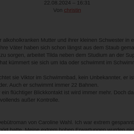
22.08.2024 – 16:31
Von
christin
er alkoholkranken Mutter und ihrer kleinen Schwester in 
Ihre Väter haben sich schon längst aus dem Staub gema
e zu sorgen, arbeitet Tilda neben dem Studium an der S
 hat kümmert sie sich um Ida oder schwimmt im Schwim
tet sie Viktor im Schwimmbad, kein Unbekannter, er ist 
uder. Auch er schwimmt immer 22 Bahnen.
in flüchtiger Blickkontakt ist wird immer mehr. Doch da
vollends außer Kontrolle.
Debütroman von Caroline Wahl. Ich war extrem gespannt 
ehört hatte. Meine extrem hohen Erwartungen wurden nich