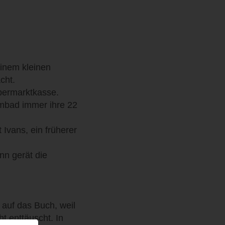
einem kleinen
cht.
upermarktkasse.
mbad immer ihre 22
Ivans, ein früherer
nn gerät die
auf das Buch, weil
t enttäuscht. In