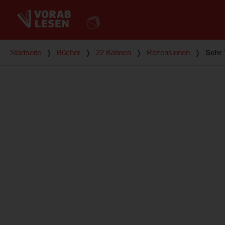
Du bist hier
Startseite
❭
Bücher
❭
22 Bahnen
❭
Rezensionen
❭
Sehr 