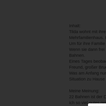
Inhalt:
Tilda wohnt mit ihr
Mehrfamilienhaus. 
Um für ihre Famili
Wenn sie dann frei
Bahnen.
Eines Tages beobach
Freund, großer Br
Was am Anfang nur e
Situation zu Hause 
Meine Meinung:
22 Bahnen ist der 
ich so viel gutes g