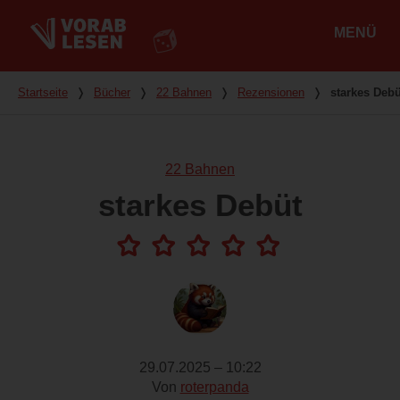
MENÜ
Hauptmenü
Du bist hier
Startseite
❭
Bücher
❭
22 Bahnen
❭
Rezensionen
❭
starkes Debü
22 Bahnen
starkes Debüt
29.07.2025 – 10:22
Von
roterpanda