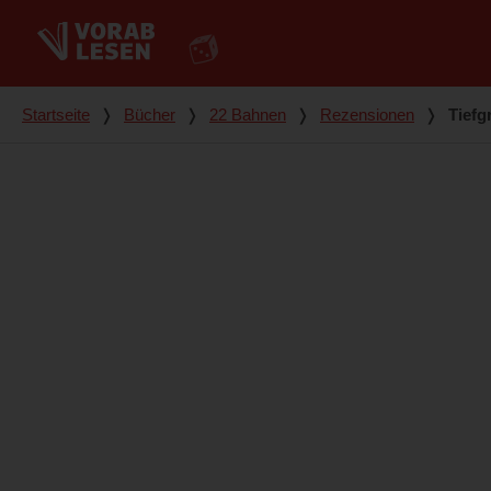
Du bist hier
Startseite
❭
Bücher
❭
22 Bahnen
❭
Rezensionen
❭
Tiefg