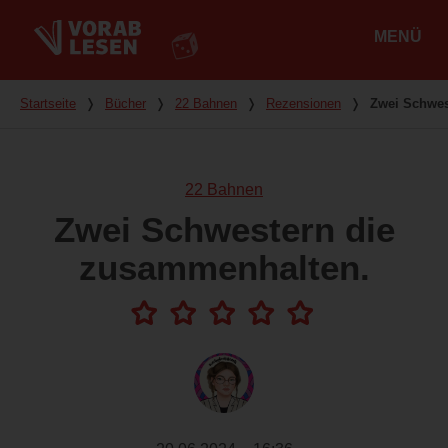
MENÜ
Hauptmenü
Du bist hier
Startseite
❭
Bücher
❭
22 Bahnen
❭
Rezensionen
❭
Zwei Schwes
22 Bahnen
Zwei Schwestern die
zusammenhalten.