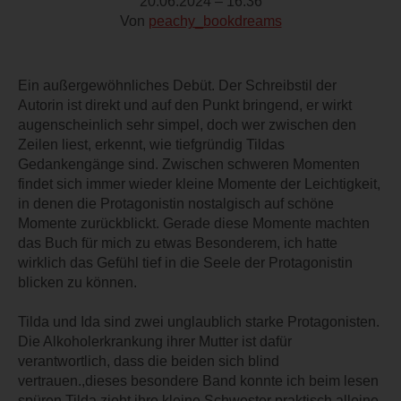
20.06.2024 – 16:36
Von
peachy_bookdreams
Ein außergewöhnliches Debüt. Der Schreibstil der
Autorin ist direkt und auf den Punkt bringend, er wirkt
augenscheinlich sehr simpel, doch wer zwischen den
Zeilen liest, erkennt, wie tiefgründig Tildas
Gedankengänge sind. Zwischen schweren Momenten
findet sich immer wieder kleine Momente der Leichtigkeit,
in denen die Protagonistin nostalgisch auf schöne
Momente zurückblickt. Gerade diese Momente machten
das Buch für mich zu etwas Besonderem, ich hatte
wirklich das Gefühl tief in die Seele der Protagonistin
blicken zu können.
Tilda und Ida sind zwei unglaublich starke Protagonisten.
Die Alkoholerkrankung ihrer Mutter ist dafür
verantwortlich, dass die beiden sich blind
vertrauen.,dieses besondere Band konnte ich beim lesen
spüren.Tilda zieht ihre kleine Schwester praktisch alleine