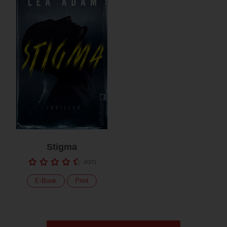
Stigma
(
437
)
E-Book
Print