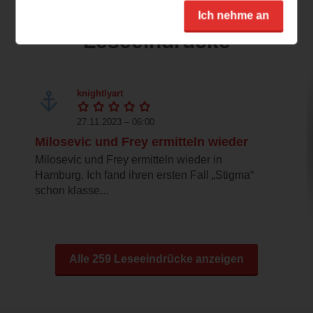
Ich nehme an
Leseeindrücke
knightlyart
27.11.2023 – 06:00
Milosevic und Frey ermitteln wieder
Milosevic und Frey ermitteln wieder in
Hamburg. Ich fand ihren ersten Fall „Stigma“
schon klasse...
Alle 259 Leseeindrücke anzeigen