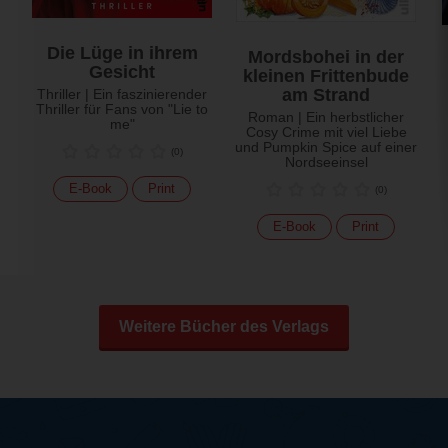
Die Lüge in ihrem
Mordsbohei in der
Gesicht
kleinen Frittenbude
am Strand
Thriller | Ein faszinierender
Thriller für Fans von "Lie to
Roman | Ein herbstlicher
me"
Cosy Crime mit viel Liebe
und Pumpkin Spice auf einer
(
0
)
Nordseeinsel
E-Book
Print
(
0
)
E-Book
Print
Weitere Bücher des Verlags