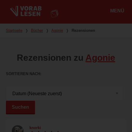
MENÜ
Hauptmenü
Du bist hier
Startseite
❭
Bücher
❭
Agonie
❭
Rezensionen
Rezensionen zu
Agonie
SORTIEREN NACH
Suchen
knorki