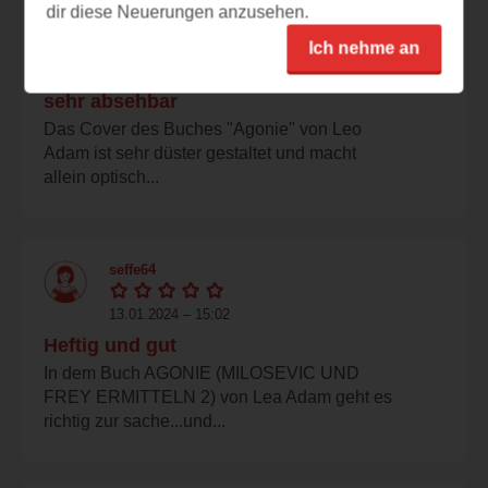
dir diese Neuerungen anzusehen.
dagmarwi
Ich nehme an
14.01.2024 – 18:27
sehr absehbar
Das Cover des Buches "Agonie" von Leo
Adam ist sehr düster gestaltet und macht
allein optisch...
seffe64
13.01.2024 – 15:02
Heftig und gut
In dem Buch AGONIE (MILOSEVIC UND
FREY ERMITTELN 2) von Lea Adam geht es
richtig zur sache...und...