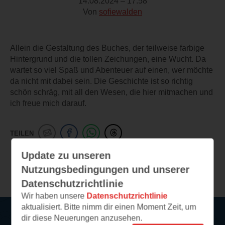
14.08.2024 – 17:58
Von
sofiewalden
Allein die Gestaltung des Buches, der teilweise farbige
Hintergrund und die tollen Zeichungen, eine Wucht. Da
wartet so viel Spaß und Abenteuer auf einen, wer möchte
da nicht mit dabei sein. Die Geschichte ist so richtig
schön schräg, mit all den Wesen, die hier mitmachen und
ich freue mich darauf.
TEILEN
Update zu unseren
Weitere Leseeindrücke
Nutzungsbedingungen und unserer
Datenschutzrichtlinie
Wir haben unsere
Datenschutzrichtlinie
aktualisiert. Bitte nimm dir einen Moment Zeit, um
dir diese Neuerungen anzusehen.