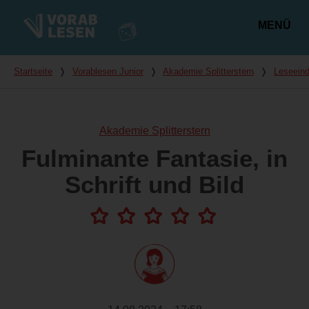
MENÜ
Hauptmenü
Du bist hier
Startseite
❭
Vorablesen Junior
❭
Akademie Splitterstern
❭
Leseein
Akademie Splitterstern
Fulminante Fantasie, in
Schrift und Bild