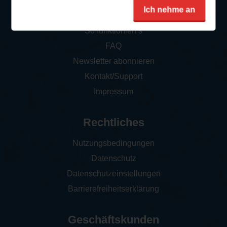
Service
Ich nehme an
So funktioniert‘s
FAQ
Newsletter abonnieren
Kontakt/Support
Impressum
Rechtliches
Nutzungsbedingungen
Datenschutz
Datenschutzeinstellungen
Barrierefreiheitserklärung
Geschäftskunden