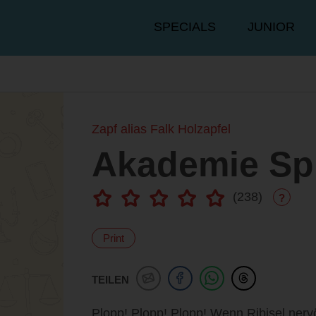
Hauptmenü
SPECIALS
JUNIOR
Zapf alias Falk Holzapfel
Akademie Spl
(
238
)
?
Print
TEILEN
Plopp! Plopp! Plopp! Wenn Ribisel nervös