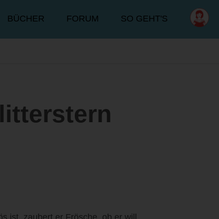
BÜCHER
FORUM
SO GEHT'S
itterstern
 ist, zaubert er Frösche, ob er will