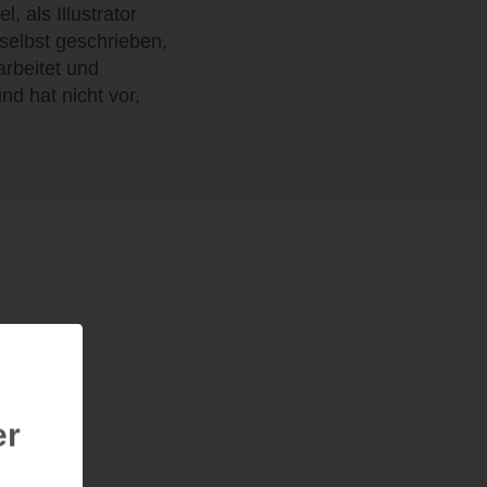
, als Illustrator
e selbst geschrieben,
arbeitet und
nd hat nicht vor,
er