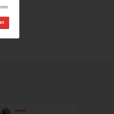
nimm
an
coesit