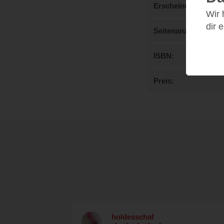
Erscheinungstermi
Wir
dir 
Seitenanzahl
ISBN
Preis
holdesschaf