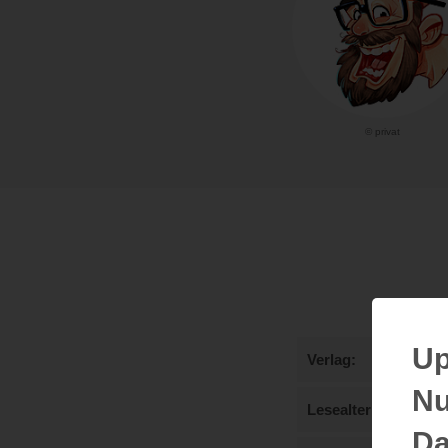
© privat
Up
Verlag
Nu
Lesealter
Da