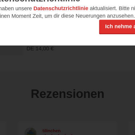
29.08.24
n
 haben unsere
Datenschutzrichtlinie
aktualisiert. Bitte 
einen Moment Zeit, um dir diese Neuerungen anzusehen.
224
Ich nehme 
978-3-551-65198-3
DE
14,00 €
Rezensionen
tilinchen