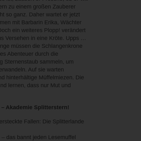
rstern zu einem großen Zauberer
t so ganz. Daher wartet er jetzt
men mit Barbarin Erika, Wächter
och ein weiteres Plopp! verändert
aus Versehen in eine Kröte. Upps …
linge müssen die Schlangenkrone
ses Abenteuer durch die
nug Sternenstaub sammeln, um
erwandeln. Auf sie warten
d hinterhältige Müffelmiezen. Die
nd lernen, dass nur Mut und
– Akademie Splitterstern!
rsteckte Fallen: Die Splitterlande
as – das bannt jeden Lesemuffel