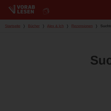
Du bist hier
Startseite
❭
Bücher
❭
Alex & Ich
❭
Rezensionen
❭
Sucht
Suc