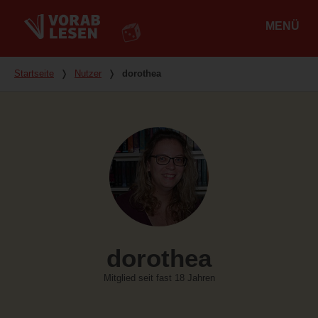
MENÜ
Hauptmenü
Du bist hier
Startseite
❭
Nutzer
❭
dorothea
dorothea
Mitglied seit fast 18 Jahren