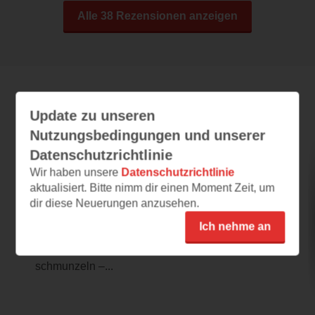
Alle 38 Rezensionen anzeigen
Leseeindrücke
Update zu unseren
Nutzungsbedingungen und unserer
Datenschutzrichtlinie
Witch of the Wolves
Wir haben unsere
Datenschutzrichtlinie
aktualisiert. Bitte nimm dir einen Moment Zeit, um
26.01.2026 – 10:03
dir diese Neuerungen anzusehen.
fesselnd
Ich nehme an
Schon nach den ersten Sätzen wusste ich:
Das wird interessant. Ich musste direkt
schmunzeln –...