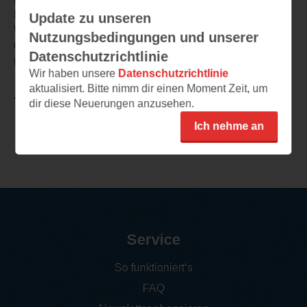
Insgesamt wirkt es auf mich wie eine gute Mischung aus
Update zu unseren
Wissensvermittlung und populärwissenschaftlichen Infos,
Nutzungsbedingungen und unserer
die als kleiner Anreit dienen. Finde ich gut und würde ich
Datenschutzrichtlinie
gerne lesen!
Wir haben unsere
Datenschutzrichtlinie
aktualisiert. Bitte nimm dir einen Moment Zeit, um
TEILEN
dir diese Neuerungen anzusehen.
Ich nehme an
Weitere Leseeindrücke
Service
So funktioniert‘s
FAQ