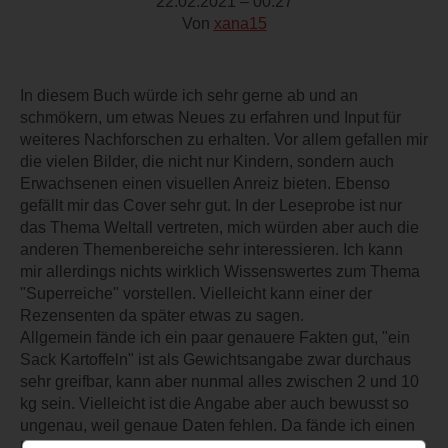
22.02.2021 – 00:27
Von
xana15
In diesem Buch würde ich sehr gerne ab und an
schmökern, um etwas Neues zu erfahren und Input für
weiteres Nachforschen zu erhalten. Vor allem gefallen mir
die vielen Bilder, die nicht nur Kindern, sondern auch
Erwachsenen einen visuellen Anreiz bieten. Ebenso
gefällt mir das Cover sehr gut. In der Leseprobe ist nur
das Thema Weltall vertreten, mich würden aber auch die
anderen Themenbereiche sehr interessieren. Ich kann
mir allerdings nichts wirklich Wissenswertes zum Thema
"Superreiche" vorstellen. Vielleicht kann einer der
Rezensenten da später etwas zu sagen.
Allgemein fände ich ein paar genauere Fakten gut, "ein
Sack Kartoffeln" ist als Gewichtsangabe zwar durchaus
sehr greifbar, kann aber nunmal alles zwischen 2 und 10
kg sein. Vielleicht ist die Angabe aber auch bewusst so
ungenau, weil genaue Daten fehlen. Da fände ich einen
Hinweis gut.