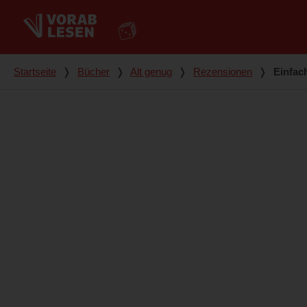
Du bist hier
Startseite
❭
Bücher
❭
Alt genug
❭
Rezensionen
❭
Einfac