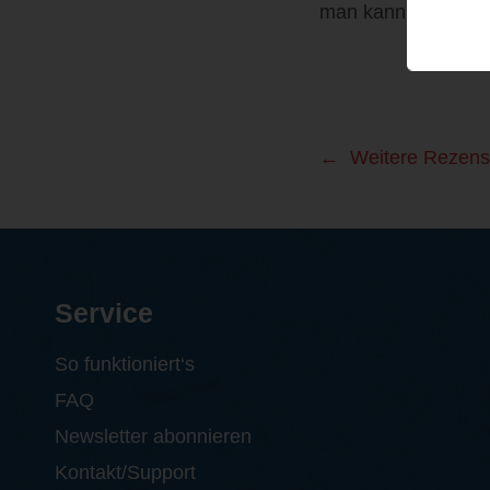
man kann ihrer Sti
Weitere Rezens
Service
So funktioniert‘s
FAQ
Newsletter abonnieren
Kontakt/Support