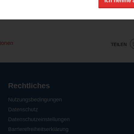
Ich nehme 
mme auch sehr gut zuhören.
ionen
TEILEN
Rechtliches
Nutzungsbedingungen
Datenschutz
Datenschutzeinstellungen
Barrierefreiheitserklärung