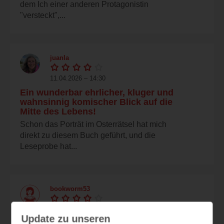
dem Ich einer anderen Protagonistin
"versteckt",...
juanla
11.04.2026 – 14:30
Ein wunderbar ehrlicher, kluger und
wahnsinnig komischer Blick auf die
Mitte des Lebens!
Schon das Porträt im Osterrätsel hat mich
direkt zu diesem Buch geführt, und die
Leseprobe hat...
bookworm53
10.04.2026 – 20:49
Update zu unseren
Ängste?! -Tu es trotzdem (S. 89)