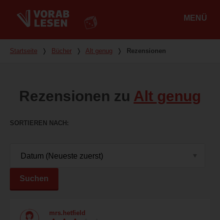
MENÜ
Hauptmenü
Du bist hier
Startseite
❭
Bücher
❭
Alt genug
❭
Rezensionen
Rezensionen zu
Alt genug
SORTIEREN NACH
Suchen
mrs.hetfield