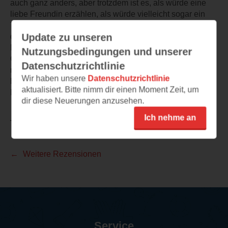
auch ganz anders, aber trotzdem ist es, als würde eine
liebe Freundin erzählen, als würde vielleicht sogar ein
Teil von mir schreiben. Vermutlich ist es genau das, was
Update zu unseren
die Bücher von Ildikó von Kürthy so erfolgreich macht.
Die Authentizität, das Wiedererkennen beim Lesen, der
Nutzungsbedingungen und unserer
Gedanke "das kenne ich auch". Schon jetzt freue ich
Datenschutzrichtlinie
mich darauf, das Buch nochmal zu lesen! Aber zuerst
Wir haben unsere
Datenschutzrichtlinie
bekommt es meine Schwester, der ich nur meine liebste
aktualisiert. Bitte nimm dir einen Moment Zeit, um
Lektüre weitergebe!
dir diese Neuerungen anzusehen.
Ich nehme an
TEILEN
Weitere Rezensionen
Service