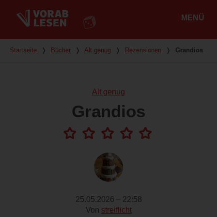
MENÜ
Hauptmenü
Du bist hier
Startseite
❭
Bücher
❭
Alt genug
❭
Rezensionen
❭
Grandios
Alt genug
Grandios
25.05.2026 – 22:58
Von
streiflicht