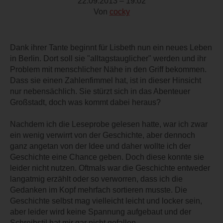
22.09.2013 – 19:02
Von
cocky
Dank ihrer Tante beginnt für Lisbeth nun ein neues Leben
in Berlin. Dort soll sie "alltagstauglicher" werden und ihr
Problem mit menschlicher Nähe in den Griff bekommen.
Dass sie einen Zahlenfimmel hat, ist in dieser Hinsicht
nur nebensächlich. Sie stürzt sich in das Abenteuer
Großstadt, doch was kommt dabei heraus?
Nachdem ich die Leseprobe gelesen hatte, war ich zwar
ein wenig verwirrt von der Geschichte, aber dennoch
ganz angetan von der Idee und daher wollte ich der
Geschichte eine Chance geben. Doch diese konnte sie
leider nicht nutzen. Oftmals war die Geschichte entweder
langatmig erzählt oder so verworren, dass ich die
Gedanken im Kopf mehrfach sortieren musste. Die
Geschichte selbst mag vielleicht leicht und locker sein,
aber leider wird keine Spannung aufgebaut und der
Schreibstil hat mir gar nicht gefallen.