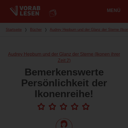
MENÜ
Hauptmenü
Du bist hier
Startseite
❭
Bücher
❭
Audrey Hepburn und der Glanz der Sterne (Ikone
Audrey Hepburn und der Glanz der Sterne (Ikonen ihrer
Zeit 2)
Bemerkenswerte
Persönlichkeit der
Ikonenreihe!