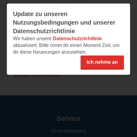
Schreibstil, der es dem:der Leser:in ermöglicht durch das
Buch zu fliegen und die Geschichte mit allen Sinnen zu
Update zu unseren
erleben. Sie hat die Biografie dieser berühmten Person
Nutzungsbedingungen und unserer
sehr erfolgreich in einen Roman umgewandelt, der nichts
Datenschutzrichtlinie
vermissen lässt.
Klare Empfehlung von mir!
Wir haben unsere
Datenschutzrichtlinie
aktualisiert. Bitte nimm dir einen Moment Zeit, um
dir diese Neuerungen anzusehen.
TEILEN
Ich nehme an
Weitere Rezensionen
Service
So funktioniert‘s